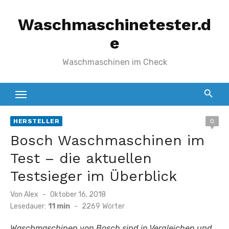
Zum
Waschmaschinetester.d
Inhalt
springen
e
Waschmaschinen im Check
HERSTELLER
0
Bosch Waschmaschinen im
Test – die aktuellen
Testsieger im Überblick
Veröffentlicht
Von
Alex
Oktober 16, 2018
am
Lesedauer:
11 min
-
2269
Wörter
Waschmaschinen von Bosch sind in Vergleichen und