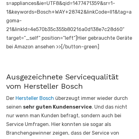
s=appliances&ie=UTF8&qid=1477471359&sr=1-
1&keywords=Bosch+WAY+28742&linkCode=ll1&tag=a
goma-
21&linkId=4e570b35c355b80216a0d138e7c28d60″
target=“_self“ position=“left“]Hier gebrauchte Geräte
bei Amazon ansehen >>[/button-green]
Ausgezeichnete Servicequalität
vom Hersteller Bosch
Der
Hersteller Bosch
überzeugt immer wieder durch
seinen
sehr guten Kundenservice
. Und das nicht
nur wenn man Kunden befragt, sondern auch bei
Service Umfragen. Hier konnten sie sogar als
Branchengewinner zeigen, dass der Service von