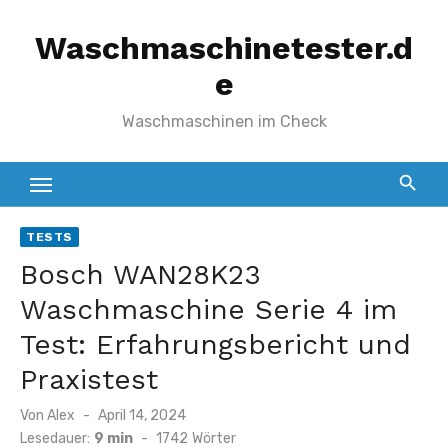
Zum
Waschmaschinetester.d
Inhalt
springen
e
Waschmaschinen im Check
TESTS
Bosch WAN28K23
Waschmaschine Serie 4 im
Test: Erfahrungsbericht und
Praxistest
Veröffentlicht
Von
Alex
April 14, 2024
am
Lesedauer:
9 min
-
1742
Wörter